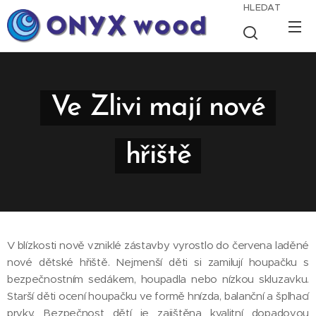
HLEDAT
Ve Zlivi mají nové
hřiště
V blízkosti nově vzniklé zástavby vyrostlo do červena laděné
nové dětské hřiště. Nejmenší děti si zamilují houpačku s
bezpečnostním sedákem, houpadla nebo nízkou skluzavku.
Starší děti ocení houpačku ve formě hnízda, balanční a šplhací
prvky. Bezpečnost dětí je zajištěna kvalitní dopadovou