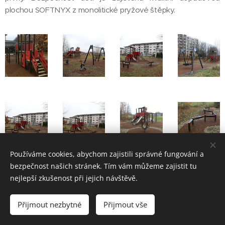
plochou SOFTNYX z monolitické pryžové štěpky.
Používáme cookies, abychom zajistili správné fungování a
bezpečnost našich stránek. Tím vám můžeme zajistit tu
nejlepší zkušenost při jejich návštěvě.
© 2025 ONYX wood, U Stadionu 270, 383 01 Prachatice
Přijmout nezbytné
Přijmout vše
info@onyx-wood.cz
Cookies