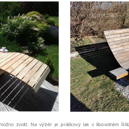
možno zvolit. Na výběr je práškový lak v libovolném RA