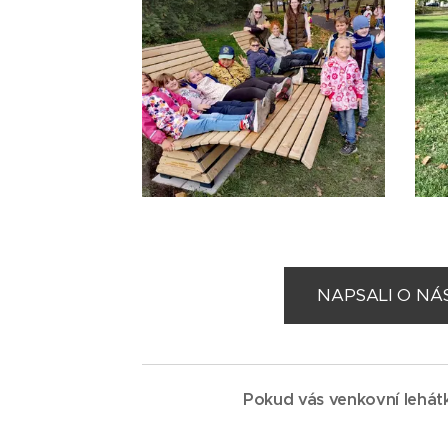
NAPSALI O NÁS .
Pokud vás venkovní lehátk