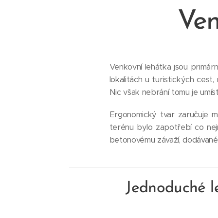
Ven
Venkovní lehátka jsou primárn
lokalitách u turistických cest
Nic však nebrání tomu je umísti
Ergonomický tvar zaručuje ma
terénu bylo zapotřebí co ne
betonovému závaží, dodávanému
Jednoduché l