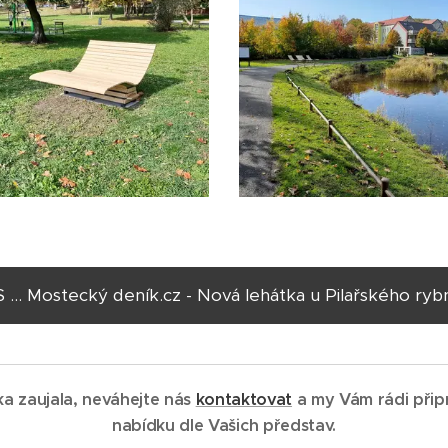
.. Mostecký deník.cz - Nová lehátka u Pilařského rybník
a zaujala, neváhejte nás
kontaktovat
a my Vám rádi přip
nabídku dle Vašich představ.