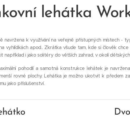
kovní lehátka Wor
ě navržena k využívání na veřejně přístupných místech - ty
, na vyhlídkách apod.. Zkrátka všude tam, kde si člověk chce n
t například i jako solitéry do větších zahrad, v okolí dětskýc
ximální pohodlí a samotná konstrukce lehátek je navržena 
jmenší rovné plochy. Lehátka je možno ukotvit k předem
 jako příslušenství.
ehátko
Dvo