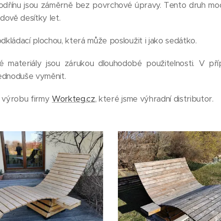
modřínu jsou záměrně bez povrchové úpravy. Tento druh mod
ádově desítky let.
kládací plochou, která může posloužit i jako sedátko.
é materiály jsou zárukou dlouhodobé použitelnosti. V př
jednoduše vyměnit.
 výrobu firmy
Workteg.cz
, které jsme výhradní distributor.