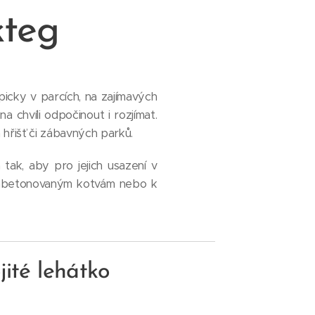
kteg
picky v parcích, na zajímavých
a chvíli odpočinout i rozjímat.
h hřišť či zábavných parků.
tak, aby pro jejich usazení v
 zabetonovaným kotvám nebo k
jité lehátko