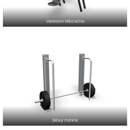
Venkovní tělocvična
Silový trénink