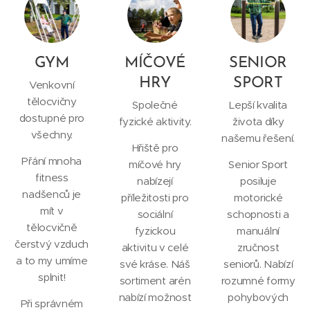
GYM
MÍČOVÉ
SENIOR
HRY
SPORT
Venkovní
tělocvičny
Společné
Lepší kvalita
dostupné pro
fyzické aktivity.
života díky
všechny.
našemu řešení.
Hřiště pro
Přání mnoha
míčové hry
Senior Sport
fitness
nabízejí
posiluje
nadšenců je
příležitosti pro
motorické
mít v
sociální
schopnosti a
tělocvičně
fyzickou
manuální
čerstvý vzduch
aktivitu v celé
zručnost
a to my umíme
své kráse. Náš
seniorů. Nabízí
splnit!
sortiment arén
rozumné formy
nabízí možnost
pohybových
Při správném