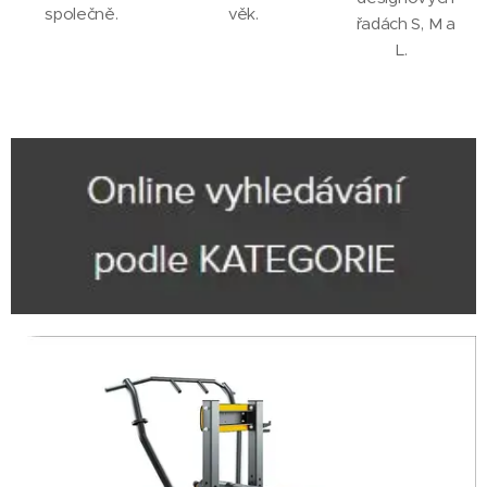
společně.
věk.
řadách S, M a
L.