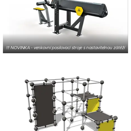
!!! NOVINKA - venkovní posilovací stroje s nastavitelnou zátěží