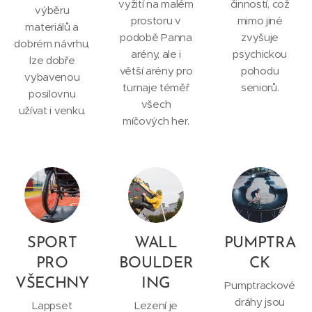
vyžití na malém
činností, což
výběru
prostoru v
mimo jiné
materiálů a
podobě Panna
zvyšuje
dobrém návrhu,
arény, ale i
psychickou
lze dobře
větší arény pro
pohodu
vybavenou
turnaje téměř
seniorů.
posilovnu
všech
užívat i venku.
míčových her.
SPORT
WALL
PUMPTRA
PRO
BOULDER
CK
VŠECHNY
ING
Pumptrackové
dráhy jsou
Lappset
Lezení je