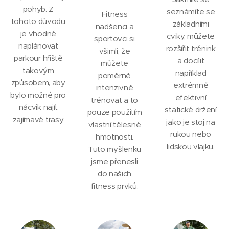
pohyb. Z
seznámíte se
Fitness
tohoto důvodu
základními
nadšenci a
je vhodné
cviky, můžete
sportovci si
naplánovat
rozšířit trénink
všimli, že
parkour hřiště
a docílit
můžete
takovým
například
poměrně
způsobem, aby
extrémně
intenzivně
bylo možné pro
efektivní
trénovat a to
nácvik najít
statické držení
pouze použitím
zajímavé trasy.
jako je stoj na
vlastní tělesné
rukou nebo
hmotnosti.
lidskou vlajku.
Tuto myšlenku
jsme přenesli
do našich
fitness prvků.