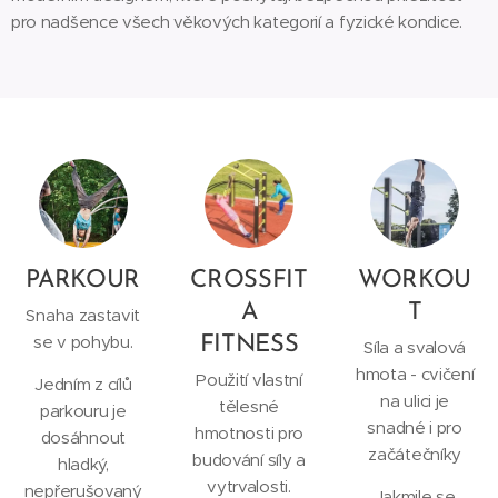
pro nadšence všech věkových kategorií a fyzické kondice.
PARKOUR
CROSSFIT
WORKOU
A
T
Snaha zastavit
se v pohybu.
FITNESS
Síla a svalová
hmota - cvičení
Použití vlastní
Jedním z cílů
na ulici je
tělesné
parkouru je
snadné i pro
hmotnosti pro
dosáhnout
začátečníky
budování síly a
hladký,
vytrvalosti.
nepřerušovaný
Jakmile se