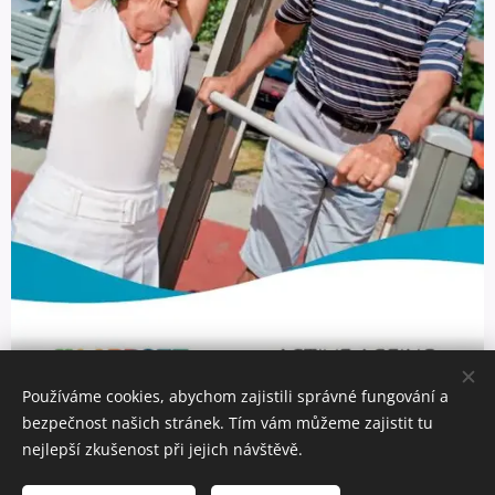
Online katalog Lappset Senior
Používáme cookies, abychom zajistili správné fungování a
bezpečnost našich stránek. Tím vám můžeme zajistit tu
nejlepší zkušenost při jejich návštěvě.
© 2025 ONYX wood, U Stadionu 270, 383 01 Prachatice