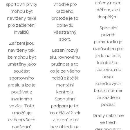
určeny nejen
sportovní prvky
vhodné pro
dětem, ale i
mohou být
každého,
dospělým.
navrženy také
protože je to
pro začlenění
opravdu
Speciální
invalidů.
všestranný
povrch
sport.
pumptracku je
Zařízení jsou
uzpůsoben pro
navrženy tak,
Lezení rozvíjí
jízdu na kole,
že mohou být
sílu, rovnováhu,
koloběžce,
umístěny jako
pružnost a to
skateboardu
součást
co je ze všeho
nebo
sportovního
nejdůležitější,
kolečkových
areálu a lze je
mentální
bruslích téměř
používat z
kontrolu.
za každého
invalidního
Spontánní
počasí.
vozíku. Toto
podpora je to,
umožňuje
co dělá zážitek
Dráhy nabízíme
cvičení všech
z lezení, a to
ve třech
nadšenců
bez ohledu na
designových