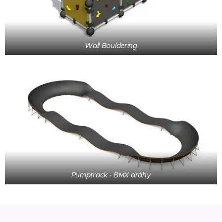
Wall Bouldering
Pumptrack - BMX dráhy