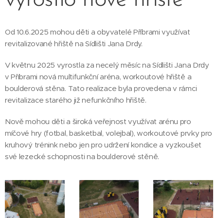
Od 10.6.2025 mohou děti a obyvatelé Příbrami využívat
revitalizované hřiště na Sídlišti Jana Drdy.
V květnu 2025 vyrostla za necelý měsíc na Sídlišti Jana Drdy
v Příbrami nová multifunkční aréna, workoutové hřiště a
boulderová stěna. Tato realizace byla provedena v rámci
revitalizace starého již nefunkčního hřiště.
Nově mohou děti a široká veřejnost využívat arénu pro
míčové hry (fotbal, basketbal, volejbal), workoutové prvky pro
kruhový trénink nebo jen pro udržení kondice a vyzkoušet
své lezecké schopnosti na boulderové stěně.