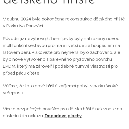
V dubnu 2024 byla dokončena rekonstrukce dětského hřiště
v Parku Na Pankráci.
Původní již nevyhovující herní prvky byly nahrazeny novou
multifunkční sestavou pro malé i větší děti a houpadlem na
listovém péru. Pískoviště pro nejmenší bylo zachováno, ale
bylo nově vytvořeno z barevného pryžového povrchu
EPDM, který má zároveň i potřebné tlumivé vlastnosti pro
případ pádu dítěte.
Věříme, že toto nové hřiště zpříjemní pobyt v parku široké
veřejnosti.
Více o bezpečných površích pro dětská hřiště naleznete na
následujícím odkazu:
Dopadové plochy